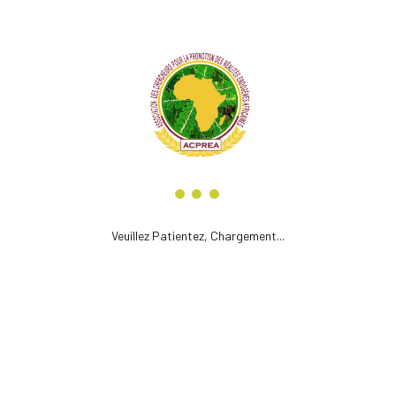
Groupes de travail
Partenaires institutionnels
Votre Compte
Gestion de profil
Informations personnelles
Domaines de recherche
Veuillez Patientez, Chargement...
Publications
Activités
Suivi administratif
Statut d’adhésion
Cotisations
Attestations
Documents officiels